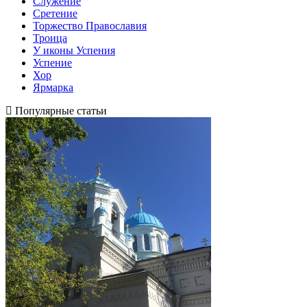
Служение
Сретение
Торжество Православия
Троица
У иконы Успения
Успение
Хор
Ярмарка
Популярные статьи