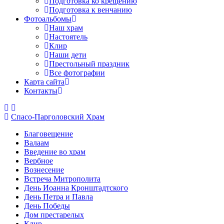
Подготовка ко крещению
Подготовка к венчанию
Фотоальбомы
Наш храм
Настоятель
Клир
Наши дети
Престольный праздник
Все фотографии
Карта сайта
Контакты
Спасо-Парголовский Храм
Благовещение
Валаам
Введение во храм
Вербное
Вознесение
Встреча Митрополита
День Иоанна Кронштадтского
День Петра и Павла
День Победы
Дом престарелых
Клир