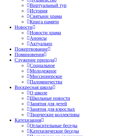
Виртуальный тур
История
Святыни храма
Книга памяти
Новости
Новости храма
Анонсы
Актуально
Пожертвование
Поминовения
Служение прихода
Социальное
Молодежное
Миссионерское
Паломничества
Воскресная школа
О школе
Школьные новости
Занятия для детей
Занятия для взрослых
Творческие коллективы
Катехизация
Огласительные беседы
Катехизические беседы