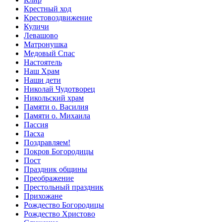
Крестный ход
Крестовоздвижение
Куличи
Левашово
Матронушка
Медовый Спас
Настоятель
Наш Храм
Наши дети
Николай Чудотворец
Никольский храм
Памяти о. Василия
Памяти о. Михаила
Пассия
Пасха
Поздравляем!
Покров Богородицы
Пост
Праздник общины
Преображение
Престольный праздник
Прихожане
Рождество Богородицы
Рождество Христово