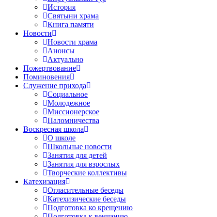
История
Святыни храма
Книга памяти
Новости
Новости храма
Анонсы
Актуально
Пожертвование
Поминовения
Служение прихода
Социальное
Молодежное
Миссионерское
Паломничества
Воскресная школа
О школе
Школьные новости
Занятия для детей
Занятия для взрослых
Творческие коллективы
Катехизация
Огласительные беседы
Катехизические беседы
Подготовка ко крещению
Подготовка к венчанию