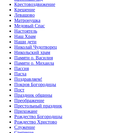
Крестовоздвижение
Крещение
Левашово
Матронушка
Медовый Спас
Настоятель
Наш Храм
Наши дети
Николай Чудотворец
Никольский храм
Памяти о. Василия
Памяти о. Михаила
Пассия
Пасха
Поздравляем!
Покров Богородицы
Пост
Праздник общины
Преображение
Престольный праздник
Прихожане
Рождество Богородицы
Рождество Христово
Служение
Сретение