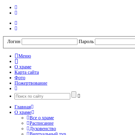
Логин
Пароль
Меню
О храме
Карта сайта
Фото
Пожертвование
Главная
О храме
Все о храме
Расписание
Духовенство
Виртуальный тур