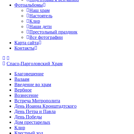
Фотоальбомы
Наш храм
Настоятель
Клир
Наши дети
Престольный праздник
Все фотографии
Карта сайта
Контакты
Спасо-Парголовский Храм
Благовещение
Валаам
Введение во храм
Вербное
Вознесение
Встреча Митрополита
День Иоанна Кронштадтского
День Петра и Павла
День Победы
Дом престарелых
Клир
Крестный ход