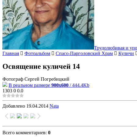
Трудолюбивая и уп
Главная
Фотоальбом
Спасо-Парголовский Храм
Куличи
Освящение куличей 14
Фотограф Сергей Погребицкий
В реальном размере
900x600
/ 444.4Kb
1303
0
0.0
Добавлено
19.04.2014
Nata
Всего комментариев
:
0