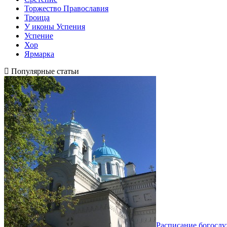
Торжество Православия
Троица
У иконы Успения
Успение
Хор
Ярмарка
Популярные статьи
Расписание богосл