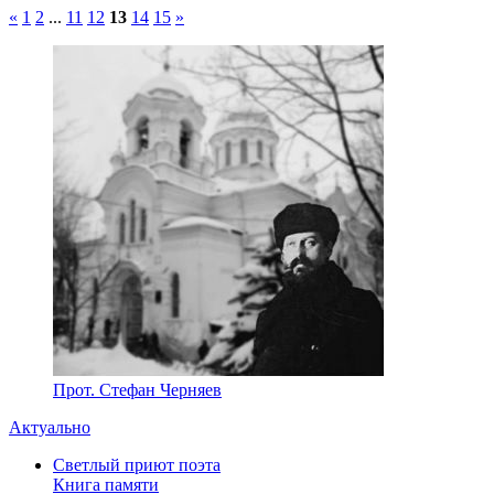
«
1
2
...
11
12
13
14
15
»
Прот. Стефан Черняев
Актуально
Светлый приют поэта
Книга памяти