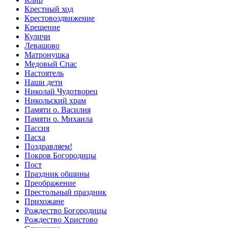
Крестный ход
Крестовоздвижение
Крещение
Куличи
Левашово
Матронушка
Медовый Спас
Настоятель
Наши дети
Николай Чудотворец
Никольский храм
Памяти о. Василия
Памяти о. Михаила
Пассия
Пасха
Поздравляем!
Покров Богородицы
Пост
Праздник общины
Преображение
Престольный праздник
Прихожане
Рождество Богородицы
Рождество Христово