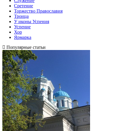
Служение
Сретение
Торжество Православия
Троица
У иконы Успения
Успение
Хор
Ярмарка
Популярные статьи