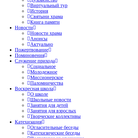
Виртуальный тур
История
Святыни храма
Книга памяти
Новости
Новости храма
Анонсы
Актуально
Пожертвование
Поминовения
Служение прихода
Социальное
Молодежное
Миссионерское
Паломничества
Воскресная школа
О школе
Школьные новости
Занятия для детей
Занятия для взрослых
Творческие коллективы
Катехизация
Огласительные беседы
Катехизические беседы