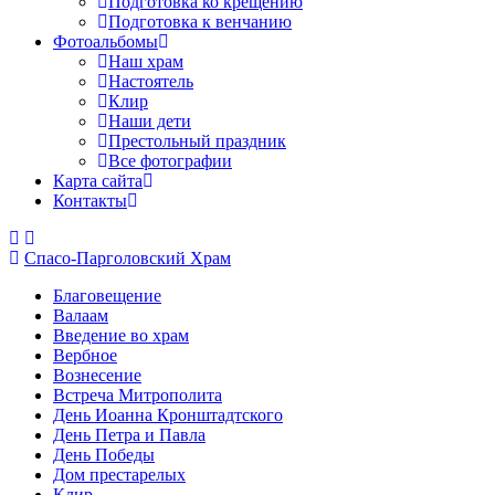
Подготовка ко крещению
Подготовка к венчанию
Фотоальбомы
Наш храм
Настоятель
Клир
Наши дети
Престольный праздник
Все фотографии
Карта сайта
Контакты
Спасо-Парголовский Храм
Благовещение
Валаам
Введение во храм
Вербное
Вознесение
Встреча Митрополита
День Иоанна Кронштадтского
День Петра и Павла
День Победы
Дом престарелых
Клир