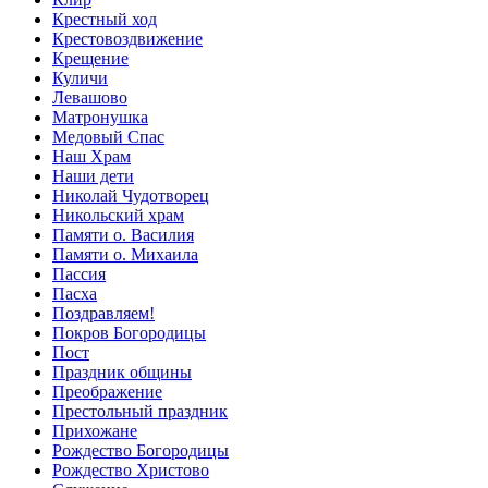
Крестный ход
Крестовоздвижение
Крещение
Куличи
Левашово
Матронушка
Медовый Спас
Наш Храм
Наши дети
Николай Чудотворец
Никольский храм
Памяти о. Василия
Памяти о. Михаила
Пассия
Пасха
Поздравляем!
Покров Богородицы
Пост
Праздник общины
Преображение
Престольный праздник
Прихожане
Рождество Богородицы
Рождество Христово