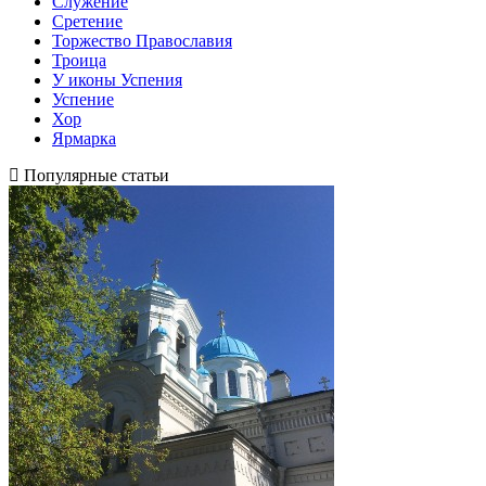
Служение
Сретение
Торжество Православия
Троица
У иконы Успения
Успение
Хор
Ярмарка
Популярные статьи