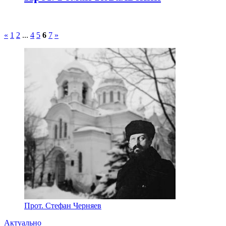
«
1
2
...
4
5
6
7
»
Прот. Стефан Черняев
Актуально