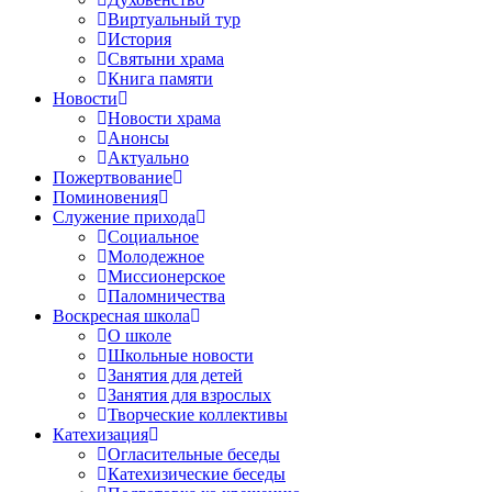
Виртуальный тур
История
Святыни храма
Книга памяти
Новости
Новости храма
Анонсы
Актуально
Пожертвование
Поминовения
Служение прихода
Социальное
Молодежное
Миссионерское
Паломничества
Воскресная школа
О школе
Школьные новости
Занятия для детей
Занятия для взрослых
Творческие коллективы
Катехизация
Огласительные беседы
Катехизические беседы