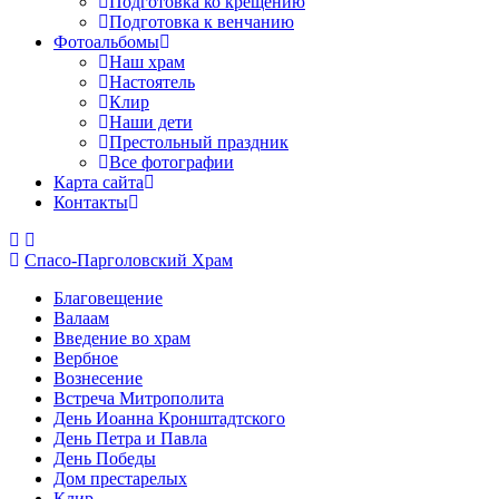
Подготовка ко крещению
Подготовка к венчанию
Фотоальбомы
Наш храм
Настоятель
Клир
Наши дети
Престольный праздник
Все фотографии
Карта сайта
Контакты
Спасо-Парголовский Храм
Благовещение
Валаам
Введение во храм
Вербное
Вознесение
Встреча Митрополита
День Иоанна Кронштадтского
День Петра и Павла
День Победы
Дом престарелых
Клир