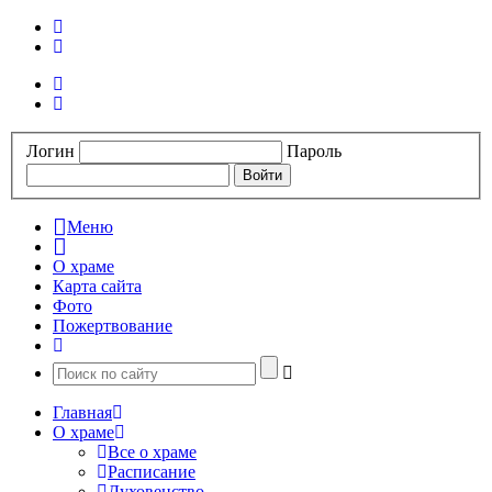
Логин
Пароль
Меню
О храме
Карта сайта
Фото
Пожертвование
Главная
О храме
Все о храме
Расписание
Духовенство