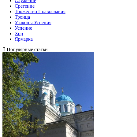
Служение
Сретение
Торжество Православия
Троица
У иконы Успения
Успение
Хор
Ярмарка
Популярные статьи