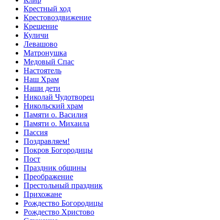
Крестный ход
Крестовоздвижение
Крещение
Куличи
Левашово
Матронушка
Медовый Спас
Настоятель
Наш Храм
Наши дети
Николай Чудотворец
Никольский храм
Памяти о. Василия
Памяти о. Михаила
Пассия
Поздравляем!
Покров Богородицы
Пост
Праздник общины
Преображение
Престольный праздник
Прихожане
Рождество Богородицы
Рождество Христово