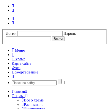
Логин
Пароль
Меню
О храме
Карта сайта
Фото
Пожертвование
Главная
О храме
Все о храме
Расписание
Духовенство