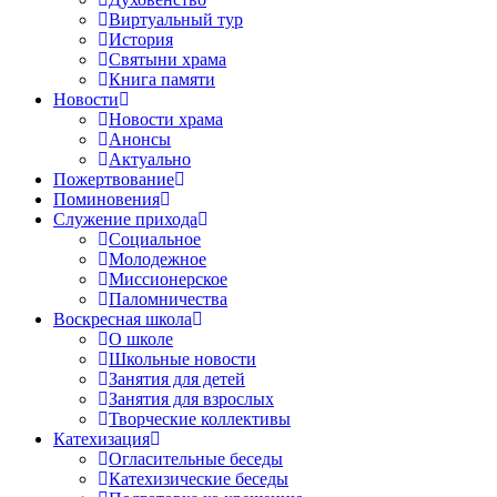
Виртуальный тур
История
Святыни храма
Книга памяти
Новости
Новости храма
Анонсы
Актуально
Пожертвование
Поминовения
Служение прихода
Социальное
Молодежное
Миссионерское
Паломничества
Воскресная школа
О школе
Школьные новости
Занятия для детей
Занятия для взрослых
Творческие коллективы
Катехизация
Огласительные беседы
Катехизические беседы