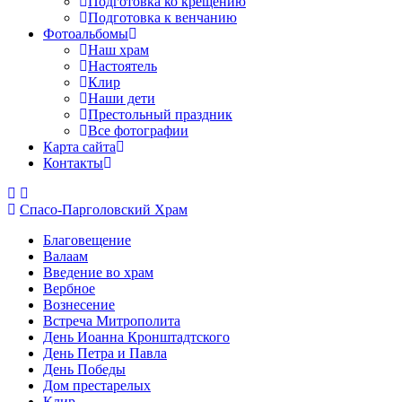
Подготовка ко крещению
Подготовка к венчанию
Фотоальбомы
Наш храм
Настоятель
Клир
Наши дети
Престольный праздник
Все фотографии
Карта сайта
Контакты
Спасо-Парголовский Храм
Благовещение
Валаам
Введение во храм
Вербное
Вознесение
Встреча Митрополита
День Иоанна Кронштадтского
День Петра и Павла
День Победы
Дом престарелых
Клир