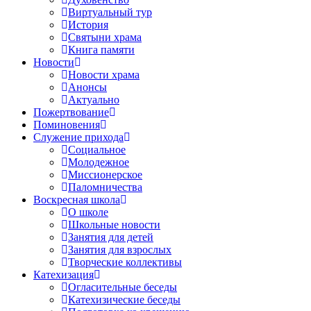
Виртуальный тур
История
Святыни храма
Книга памяти
Новости
Новости храма
Анонсы
Актуально
Пожертвование
Поминовения
Служение прихода
Социальное
Молодежное
Миссионерское
Паломничества
Воскресная школа
О школе
Школьные новости
Занятия для детей
Занятия для взрослых
Творческие коллективы
Катехизация
Огласительные беседы
Катехизические беседы