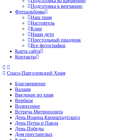
Подготовка ко крещению
Подготовка к венчанию
Фотоальбомы
Наш храм
Настоятель
Клир
Наши дети
Престольный праздник
Все фотографии
Карта сайта
Контакты
Спасо-Парголовский Храм
Благовещение
Валаам
Введение во храм
Вербное
Вознесение
Встреча Митрополита
День Иоанна Кронштадтского
День Петра и Павла
День Победы
Дом престарелых
Клир