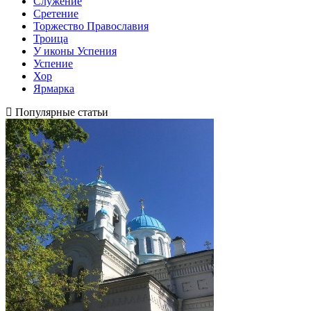
Служение
Сретение
Торжество Православия
Троица
У иконы Успения
Успение
Хор
Ярмарка
Популярные статьи