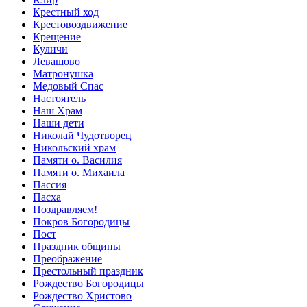
Крестный ход
Крестовоздвижение
Крещение
Куличи
Левашово
Матронушка
Медовый Спас
Настоятель
Наш Храм
Наши дети
Николай Чудотворец
Никольский храм
Памяти о. Василия
Памяти о. Михаила
Пассия
Пасха
Поздравляем!
Покров Богородицы
Пост
Праздник общины
Преображение
Престольный праздник
Рождество Богородицы
Рождество Христово