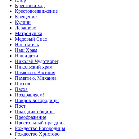
Крестный ход
Крестовоздвижение
Крещение
Куличи
Левашово
Матронушка
Медовый Спас
Настоятель
Наш Храм
Наши дети
Николай Чудотворец
Никольский храм
Памяти о. Василия
Памяти о. Михаила
Пассия
Пасха
Поздравляем!
Покров Богородицы
Пост
Праздник общины
Преображение
Престольный праздник
Рождество Богородицы
Рождество Христово