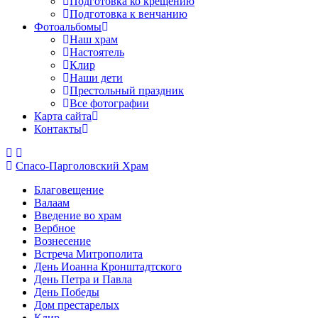
Подготовка ко крещению
Подготовка к венчанию
Фотоальбомы
Наш храм
Настоятель
Клир
Наши дети
Престольный праздник
Все фотографии
Карта сайта
Контакты
Спасо-Парголовский Храм
Благовещение
Валаам
Введение во храм
Вербное
Вознесение
Встреча Митрополита
День Иоанна Кронштадтского
День Петра и Павла
День Победы
Дом престарелых
Клир