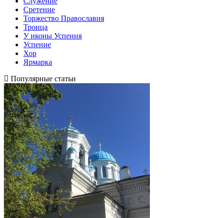
Служение
Сретение
Торжество Православия
Троица
У иконы Успения
Успение
Хор
Ярмарка
Популярные статьи