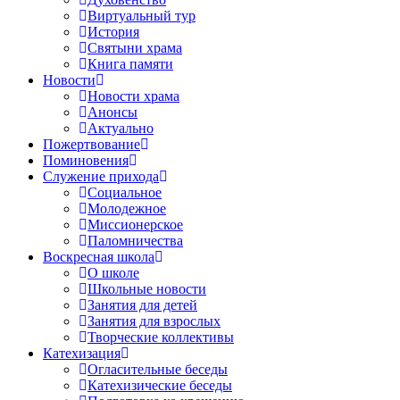
Виртуальный тур
История
Святыни храма
Книга памяти
Новости
Новости храма
Анонсы
Актуально
Пожертвование
Поминовения
Служение прихода
Социальное
Молодежное
Миссионерское
Паломничества
Воскресная школа
О школе
Школьные новости
Занятия для детей
Занятия для взрослых
Творческие коллективы
Катехизация
Огласительные беседы
Катехизические беседы