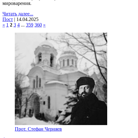
мироварения.
Читать далее...
Пост
|
14.04.2025
«
1
2
3
4
...
359
360
»
Прот. Стефан Черняев