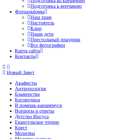
Подготовка ко крещению
Подготовка к венчанию
Фотоальбомы
Наш храм
Настоятель
Клир
Наши дети
Престольный праздник
Все фотографии
Карта сайта
Контакты
Новый Завет
Акафисты
Антропология
Блаженства
Богородица
В помощь кающемуся
Вопросы и ответы
Детство Иисуса
Евангельское чтение
Крест
Молитвы
Молитвы разные