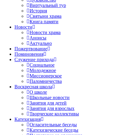
Виртуальный тур
История
Святыни храма
Книга памяти
Новости
Новости храма
Анонсы
Актуально
Пожертвование
Поминовения
Служение прихода
Социальное
Молодежное
Миссионерское
Паломничества
Воскресная школа
О школе
Школьные новости
Занятия для детей
Занятия для взрослых
Творческие коллективы
Катехизация
Огласительные беседы
Катехизические беседы