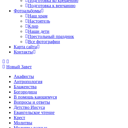
Подготовка ко крещению
Подготовка к венчанию
Фотоальбомы
Наш храм
Настоятель
Клир
Наши дети
Престольный праздник
Все фотографии
Карта сайта
Контакты
Новый Завет
Акафисты
Антропология
Блаженства
Богородица
В помощь кающемуся
Вопросы и ответы
Детство Иисуса
Евангельское чтение
Крест
Молитвы
Молитвы разные