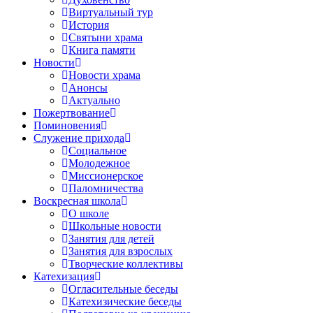
Виртуальный тур
История
Святыни храма
Книга памяти
Новости
Новости храма
Анонсы
Актуально
Пожертвование
Поминовения
Служение прихода
Социальное
Молодежное
Миссионерское
Паломничества
Воскресная школа
О школе
Школьные новости
Занятия для детей
Занятия для взрослых
Творческие коллективы
Катехизация
Огласительные беседы
Катехизические беседы