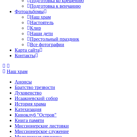
Подготовка ко крещению
Подготовка к венчанию
Фотоальбомы
Наш храм
Настоятель
Клир
Наши дети
Престольный праздник
Все фотографии
Карта сайта
Контакты
Наш храм
Анонсы
Братство трезвости
Духовенство
Исаакиевский собор
История храма
Катехизация
Киноклуб "Остров"
Книга памяти
Миссионерские листовки
Миссионерское служение
Молодежная страница