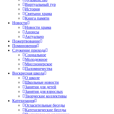
Виртуальный тур
История
Святыни храма
Книга памяти
Новости
Новости храма
Анонсы
Актуально
Пожертвование
Поминовения
Служение прихода
Социальное
Молодежное
Миссионерское
Паломничества
Воскресная школа
О школе
Школьные новости
Занятия для детей
Занятия для взрослых
Творческие коллективы
Катехизация
Огласительные беседы
Катехизические беседы