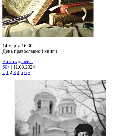
14 марта 16:30
День православной книги
Читать далее...
60+
|
11.03.2024
«
1
2
3
4
5
6
»