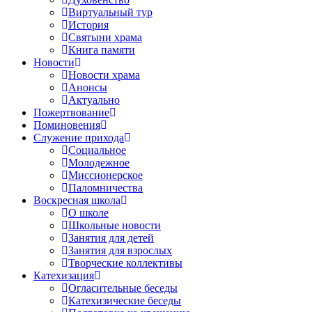
Виртуальный тур
История
Святыни храма
Книга памяти
Новости
Новости храма
Анонсы
Актуально
Пожертвование
Поминовения
Служение прихода
Социальное
Молодежное
Миссионерское
Паломничества
Воскресная школа
О школе
Школьные новости
Занятия для детей
Занятия для взрослых
Творческие коллективы
Катехизация
Огласительные беседы
Катехизические беседы