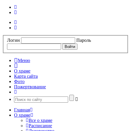
Логин
Пароль
Меню
О храме
Карта сайта
Фото
Пожертвование
Главная
О храме
Все о храме
Расписание
Духовенство