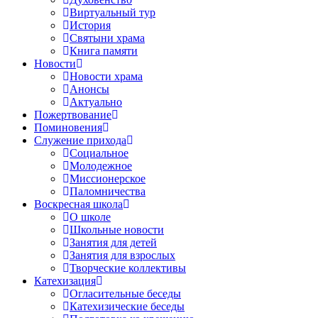
Виртуальный тур
История
Святыни храма
Книга памяти
Новости
Новости храма
Анонсы
Актуально
Пожертвование
Поминовения
Служение прихода
Социальное
Молодежное
Миссионерское
Паломничества
Воскресная школа
О школе
Школьные новости
Занятия для детей
Занятия для взрослых
Творческие коллективы
Катехизация
Огласительные беседы
Катехизические беседы