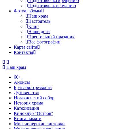
Подготовка ко крещению
Подготовка к венчанию
Фотоальбомы
Наш храм
Настоятель
Клир
Наши дети
Престольный праздник
Все фотографии
Карта сайта
Контакты
Наш храм
60+
Анонсы
Братство трезвости
Духовенство
Исаакиевский собор
История храма
Катехизация
Киноклуб "Остров"
Книга памяти
Миссионерские листовки
Миссионерское служение