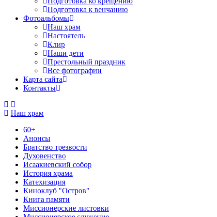
Подготовка ко крещению
Подготовка к венчанию
Фотоальбомы
Наш храм
Настоятель
Клир
Наши дети
Престольный праздник
Все фотографии
Карта сайта
Контакты
Наш храм
60+
Анонсы
Братство трезвости
Духовенство
Исаакиевский собор
История храма
Катехизация
Киноклуб "Остров"
Книга памяти
Миссионерские листовки
Миссионерское служение