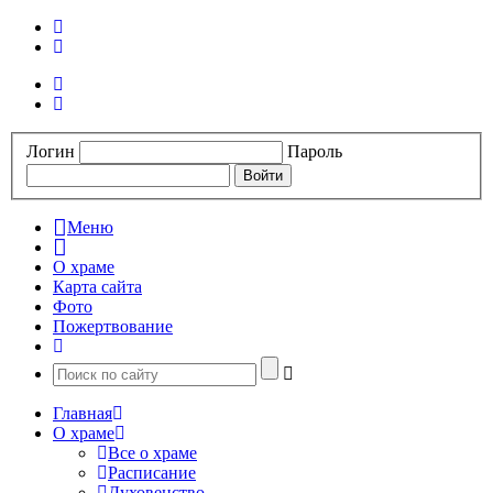
Логин
Пароль
Меню
О храме
Карта сайта
Фото
Пожертвование
Главная
О храме
Все о храме
Расписание
Духовенство