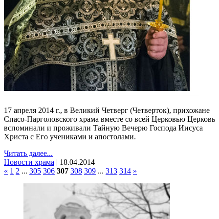
17 апреля 2014 г., в Великий Четверг (Четверток), прихожане
Спасо-Парголовского храма вместе со всей Церковью Церковь
вспоминали и проживали Тайную Вечерю Господа Иисуса
Христа с Его учениками и апостолами.
Читать далее...
Новости храма
|
18.04.2014
«
1
2
...
305
306
307
308
309
...
313
314
»