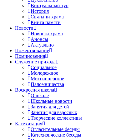
Виртуальный тур
История
Святыни храма
Книга памяти
Новости
Новости храма
Анонсы
Актуально
Пожертвование
Поминовения
Служение прихода
Социальное
Молодежное
Миссионерское
Паломничества
Воскресная школа
О школе
Школьные новости
Занятия для детей
Занятия для взрослых
Творческие коллективы
Катехизация
Огласительные беседы
Катехизические беседы