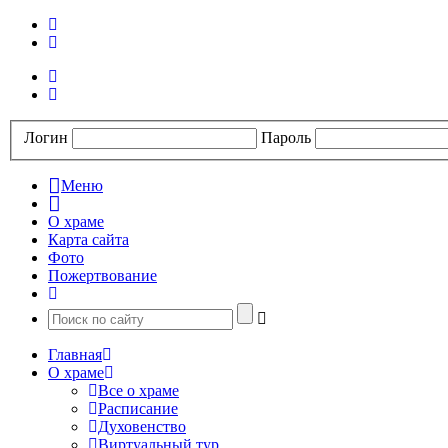
Логин
Пароль
Меню
О храме
Карта сайта
Фото
Пожертвование
Главная
О храме
Все о храме
Расписание
Духовенство
Виртуальный тур