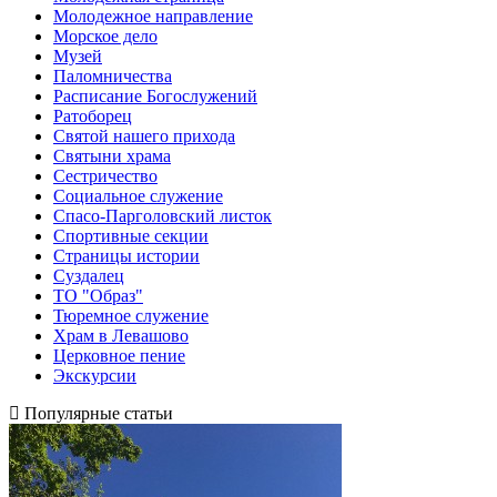
Молодежное направление
Морское дело
Музей
Паломничества
Расписание Богослужений
Ратоборец
Святой нашего прихода
Святыни храма
Сестричество
Социальное служение
Спасо-Парголовский листок
Спортивные секции
Страницы истории
Суздалец
ТО "Образ"
Тюремное служение
Храм в Левашово
Церковное пение
Экскурсии
Популярные статьи