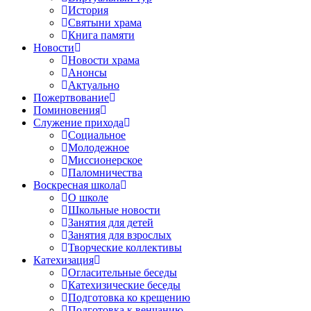
История
Святыни храма
Книга памяти
Новости
Новости храма
Анонсы
Актуально
Пожертвование
Поминовения
Служение прихода
Социальное
Молодежное
Миссионерское
Паломничества
Воскресная школа
О школе
Школьные новости
Занятия для детей
Занятия для взрослых
Творческие коллективы
Катехизация
Огласительные беседы
Катехизические беседы
Подготовка ко крещению
Подготовка к венчанию