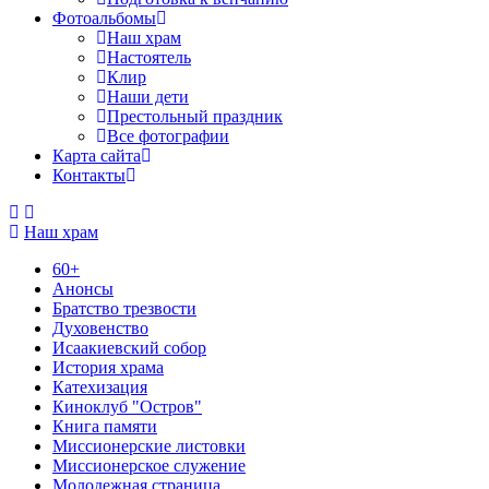
Фотоальбомы
Наш храм
Настоятель
Клир
Наши дети
Престольный праздник
Все фотографии
Карта сайта
Контакты
Наш храм
60+
Анонсы
Братство трезвости
Духовенство
Исаакиевский собор
История храма
Катехизация
Киноклуб "Остров"
Книга памяти
Миссионерские листовки
Миссионерское служение
Молодежная страница