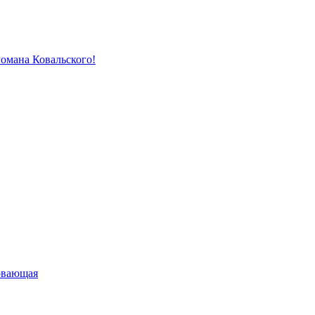
Романа Ковальского!
овающая