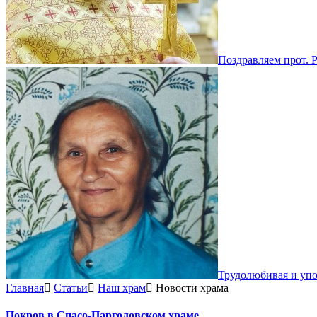
Поздравляем прот. 
Трудолюбивая и уп
Главная
Статьи
Наш храм
Новости храма
Покров в Спасо-Парголовском храме