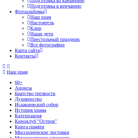
Подготовка ко крещению
Подготовка к венчанию
Фотоальбомы
Наш храм
Настоятель
Клир
Наши дети
Престольный праздник
Все фотографии
Карта сайта
Контакты
Наш храм
60+
Анонсы
Братство трезвости
Духовенство
Исаакиевский собор
История храма
Катехизация
Киноклуб "Остров"
Книга памяти
Миссионерские листовки
Миссионерское служение