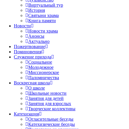
Виртуальный тур
История
Святыни храма
Книга памяти
Новости
Новости храма
Анонсы
Актуально
Пожертвование
Поминовения
Служение прихода
Социальное
Молодежное
Миссионерское
Паломничества
Воскресная школа
О школе
Школьные новости
Занятия для детей
Занятия для взрослых
Творческие коллективы
Катехизация
Огласительные беседы
Катехизические беседы