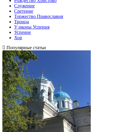
Рождество Христово
Служение
Сретение
Торжество Православия
Троица
У иконы Успения
Успение
Хор
Популярные статьи