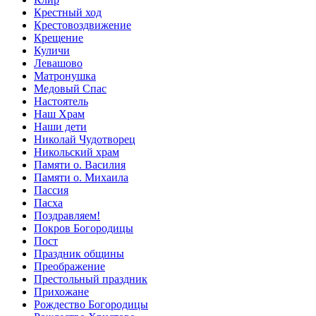
Крестный ход
Крестовоздвижение
Крещение
Куличи
Левашово
Матронушка
Медовый Спас
Настоятель
Наш Храм
Наши дети
Николай Чудотворец
Никольский храм
Памяти о. Василия
Памяти о. Михаила
Пассия
Пасха
Поздравляем!
Покров Богородицы
Пост
Праздник общины
Преображение
Престольный праздник
Прихожане
Рождество Богородицы