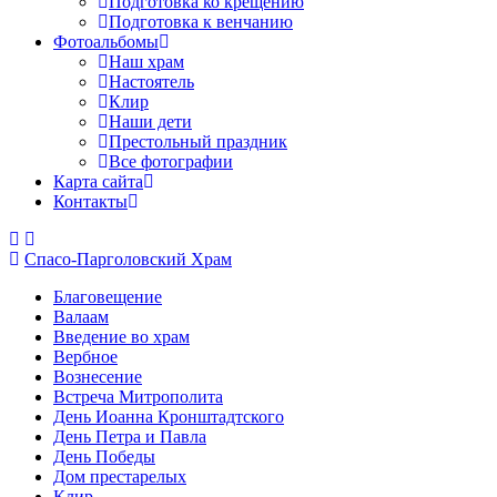
Подготовка ко крещению
Подготовка к венчанию
Фотоальбомы
Наш храм
Настоятель
Клир
Наши дети
Престольный праздник
Все фотографии
Карта сайта
Контакты
Спасо-Парголовский Храм
Благовещение
Валаам
Введение во храм
Вербное
Вознесение
Встреча Митрополита
День Иоанна Кронштадтского
День Петра и Павла
День Победы
Дом престарелых
Клир