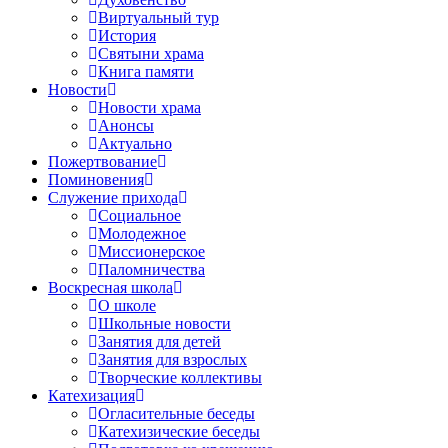
Виртуальный тур
История
Святыни храма
Книга памяти
Новости
Новости храма
Анонсы
Актуально
Пожертвование
Поминовения
Служение прихода
Социальное
Молодежное
Миссионерское
Паломничества
Воскресная школа
О школе
Школьные новости
Занятия для детей
Занятия для взрослых
Творческие коллективы
Катехизация
Огласительные беседы
Катехизические беседы