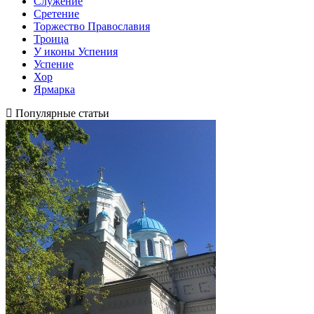
Служение
Сретение
Торжество Православия
Троица
У иконы Успения
Успение
Хор
Ярмарка
Популярные статьи