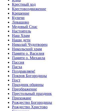
Крестный ход
Крестовоздвижение
Крещение
Куличи
Левашово
Медовый Спас
Настоятель
Наш Храм
Наши дети
Николай Чудотворец
Никольский храм
Памяти о. Василия
Памяти о. Михаила
Пассия
Пасха
Поздравляем!
Покров Богородицы
Пост
Праздник общины
Преображение
Престольный праздник
Прихожане
Рождество Богородицы
Рождество Христово