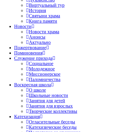
Виртуальный тур
История
Святыни храма
Книга памяти
Новости
Новости храма
Анонсы
Актуально
Пожертвование
Поминовения
Служение прихода
Социальное
Молодежное
Миссионерское
Паломничества
Воскресная школа
О школе
Школьные новости
Занятия для детей
Занятия для взрослых
Творческие коллективы
Катехизация
Огласительные беседы
Катехизические беседы