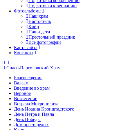
Подготовка ко крещению
Подготовка к венчанию
Фотоальбомы
Наш храм
Настоятель
Клир
Наши дети
Престольный праздник
Все фотографии
Карта сайта
Контакты
Спасо-Парголовский Храм
Благовещение
Валаам
Введение во храм
Вербное
Вознесение
Встреча Митрополита
День Иоанна Кронштадтского
День Петра и Павла
День Победы
Дом престарелых
Клир