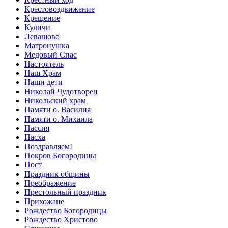
Крестовоздвижение
Крещение
Куличи
Левашово
Матронушка
Медовый Спас
Настоятель
Наш Храм
Наши дети
Николай Чудотворец
Никольский храм
Памяти о. Василия
Памяти о. Михаила
Пассия
Пасха
Поздравляем!
Покров Богородицы
Пост
Праздник общины
Преображение
Престольный праздник
Прихожане
Рождество Богородицы
Рождество Христово