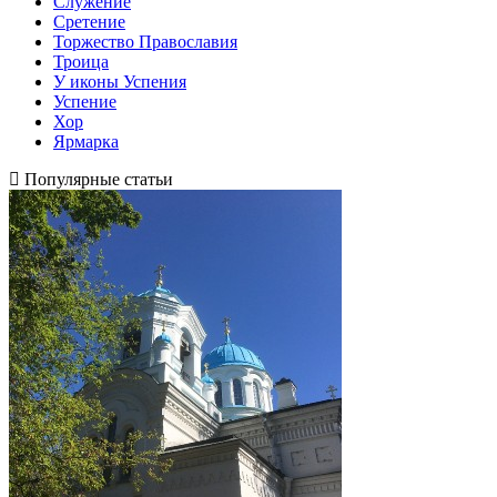
Служение
Сретение
Торжество Православия
Троица
У иконы Успения
Успение
Хор
Ярмарка
Популярные статьи