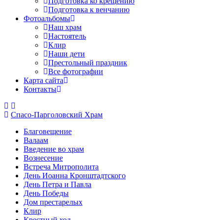
Подготовка ко крещению
Подготовка к венчанию
Фотоальбомы
Наш храм
Настоятель
Клир
Наши дети
Престольный праздник
Все фотографии
Карта сайта
Контакты
Спасо-Парголовский Храм
Благовещение
Валаам
Введение во храм
Вознесение
Встреча Митрополита
День Иоанна Кронштадтского
День Петра и Павла
День Победы
Дом престарелых
Клир
Крестный ход