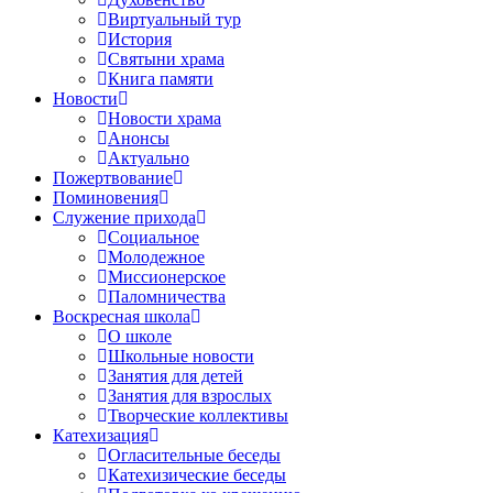
Виртуальный тур
История
Святыни храма
Книга памяти
Новости
Новости храма
Анонсы
Актуально
Пожертвование
Поминовения
Служение прихода
Социальное
Молодежное
Миссионерское
Паломничества
Воскресная школа
О школе
Школьные новости
Занятия для детей
Занятия для взрослых
Творческие коллективы
Катехизация
Огласительные беседы
Катехизические беседы