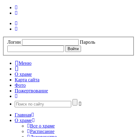
Логин
Пароль
Меню
О храме
Карта сайта
Фото
Пожертвование
Главная
О храме
Все о храме
Расписание
Духовенство