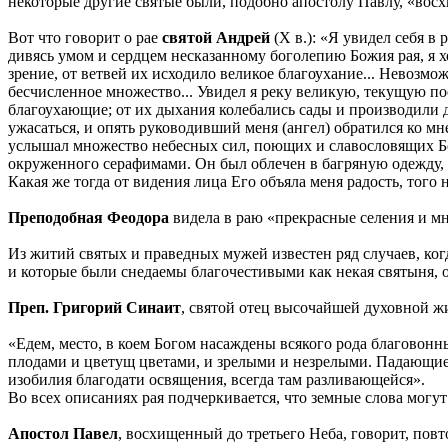
некоторые другие святые были, подобно апостолу Павлу, «восхи
Вот что говорит о рае
святой Андрей
(X в.): «Я увидел себя в 
дивясь умом и сердцем несказанному боголепию Божия рая, я 
зрение, от ветвей их исходило великое благоухание... Невозмо
бесчисленное множество... Увидел я реку великую, текущую по
благоухающие; от их дыхания колебались сады и производили д
ужасаться, и опять руководивший меня (ангел) обратился ко мн
услышал множество небесных сил, поющих и славословящих Бога
окруженного серафимами. Он был облечен в багряную одежду, л
Какая же тогда от видения лица Его объяла меня радость, того
Преподобная Феодора
видела в раю «прекрасные селения и мн
Из житий святых и праведных мужей известен ряд случаев, ког
и которые были снедаемы благочестивыми как некая святыня, 
Преп. Григорий Синаит
, святой отец высочайшей духовной жи
«Едем, место, в коем Богом насаждены всякого рода благовонн
плодами и цветущ цветами, и зрелыми и незрелыми. Падающие д
изобилия благодати освящения, всегда там разливающейся».
Во всех описаниях рая подчеркивается, что земные слова могут
Апостол Павел
, восхищенный до третьего Неба, говорит, повт