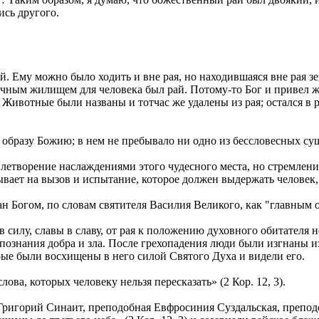
ись другого.
. Ему можно было ходить и вне рая, но находившаяся вне рая зе
чным жилищем для человека был рай. Потому-то Бог и привел ж
а. Животные были названы и тотчас же удалены из рая; остался в
 образу Божию; в нем не пребывало ни одно из бессловесных сущ
летворение наслаждениями этого чудесного места, но стремление
зывает на вызов и испытание, которое должен выдержать человек
здан Богом, по словам святителя Василия Великого, как "главным
 силу, славы в славу, от рая к положению духовного обитателя 
 познания добра и зла. После грехопадения люди были изгнаны и
рые были восхищены в него силой Святого Духа и видели его.
ва, которых человеку нельзя пересказать» (2 Кор. 12, 3).
Григорий Синаит, преподобная Евфросиния Суздальская, преп