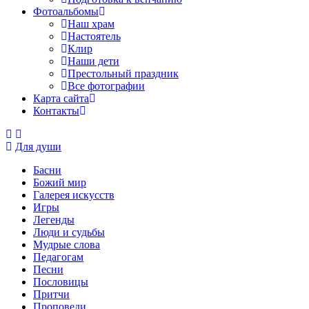
Фотоальбомы
Наш храм
Настоятель
Клир
Наши дети
Престольный праздник
Все фотографии
Карта сайта
Контакты
Для души
Басни
Божий мир
Галерея искусств
Игры
Легенды
Люди и судьбы
Мудрые слова
Педагогам
Песни
Пословицы
Притчи
Проповеди