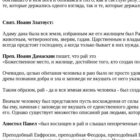
те, которые держались одного взгляда, так и те, которые держал
Свят. Иоанн Златоуст:
Адаму дана была вся земля, избранным же его жилищем был Рай
животным, четвероногим, зверям, гадам. Царственным и влады
всегда предстоят господину, а когда только бывает в них нужд
Преп. Иоанн Дамаскин
пишет, что рай это
«Божественное место, и жилище, достойное того, кто создан по
Очевидно, целью обитания человека в раю было не просто удов
древа познания добра и зла и заповеди не вкушать от него ука
Таким образом, рай - да и вся земная жизнь человека - был со
Вначале человеку был представлен пусть восхождения от силы в
бы ему, начиная с заповеди не вкушать от единственного древа
его. Однако существует множество описаний рая людьми, кото
Апостол Павел
«был восхищен в рай и слышал неизреченные сло
Преподобный Евфросин, преподобная Феодора, преподобный 