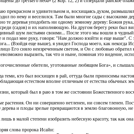
щены до третьего неба» (2 Кор. 12, 2) и созерцали райское блаж
раю прекрасном и удивительном и, восхищаясь духом, размышлял: "
ходил по нему и веселился. Там были многие сады с высокими д
жно те деревья уподобить ни одному земному дереву: Божия рука,
среди (садов) и их наполняющую. На другом берегу реки был ви
ивный шум листьями своими... После этого мы вошли в чудный п
е и подал мне руку, говоря: "Нам должно взойти и еще выше". С 
... (Взойдя еще выше), я увидел Господа моего, как некогда И
ицо Его сияло неизреченным светом, и Он с любовью обратил ко
 невозможно выразить, так что и ныне, поминая это видение, ис
огочисленные обители, уготованные любящим Бога», и слышала 
да теми, кто был восхищен в рай, оттуда были приносимы насто
обладающая естеством вполне отличным от естества обычных зем
зни, который был в раю в том же состоянии Божественного восхи
ые растения. Он ни совершенно нетленен, ни совсем тленен. Пос
ерева и плоды зрелые превращаются в землю благовонную, не из
 лишь в малой степени изобразить небесную красоту, так как он
оряя слова пророка Исайи: