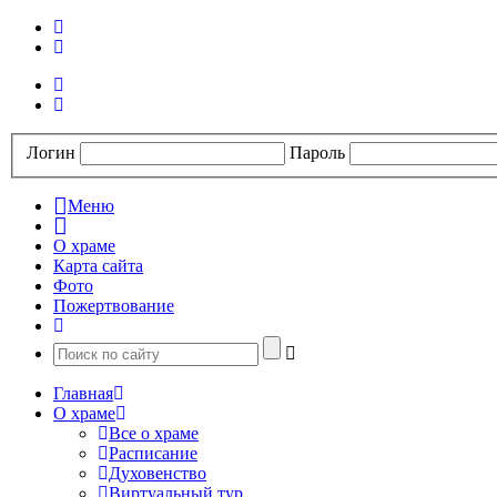
Логин
Пароль
Меню
О храме
Карта сайта
Фото
Пожертвование
Главная
О храме
Все о храме
Расписание
Духовенство
Виртуальный тур