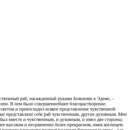
жественный рай, насажденный руками Божиими в Эдеме, –
емлею. В нем было совершеннейшее благорастворение.
светом и превосходил всякое представление чувственной
ые представляли себе рай чувственным, другие духовным. Мне
 был вместе и чувственным, и духовным, и имел две стороны;
олее высоком и несравненно более прекрасном, имея жилищем
 и поэтому одинаково правильно учили богоносные отцы – как