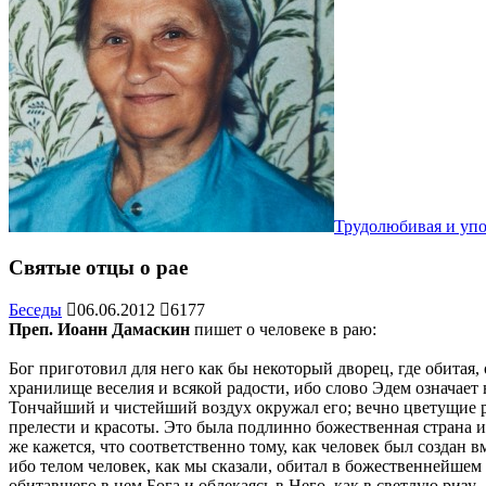
Трудолюбивая и уп
Святые отцы о рае
Беседы
06.06.2012
6177
Преп. Иоанн Дамаскин
пишет о человеке в раю:
Бог приготовил для него как бы некоторый дворец, где обита
хранилище веселия и всякой радости, ибо слово Эдем означает
Тончайший и чистейший воздух окружал его; вечно цветущие р
прелести и красоты. Это была подлинно божественная страна 
же кажется, что соответственно тому, как человек был создан 
ибо телом человек, как мы сказали, обитал в божественнейше
обитавшего в нем Бога и облекаясь в Него, как в светлую риз