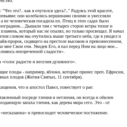
енство.
Что это?.. как я очутился здесь?.." Радуясь этой красоте,
еревьями: они колебались вершинами своими и увеселяли
 а не человеческая посадила их. Птиц в этих садах было
ноградник... Дышали там с четырех сторон ветры тихие и
ламень, который нас не опалял, но только просвещал. Я начал
этим словом мы очутились выше третьего неба, где я увидел и
сайя-пророк, сидящего на престоле высоком и превознесенном,
 мне Свои очи. Увидев Его, я пал перед Ним на лицо мое...
полняюсь неизреченной сладости».
«голос радости и веселия духовного».
ящие плоды - например, яблоки, которые принес преп. Ефросин,
ных плодов (Жития Святых, 11 сентября).
щения, что и апостол Павел, повествует о рае:
тавленный посреде тления и нетления, он всегда и обилен
дающую запаха тления, как дерева мира сего. Это - от
а «несказанна» и превосходит человеческое постижение.