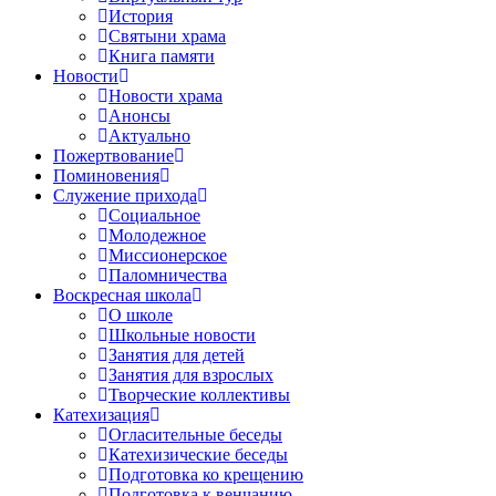
История
Святыни храма
Книга памяти
Новости
Новости храма
Анонсы
Актуально
Пожертвование
Поминовения
Служение прихода
Социальное
Молодежное
Миссионерское
Паломничества
Воскресная школа
О школе
Школьные новости
Занятия для детей
Занятия для взрослых
Творческие коллективы
Катехизация
Огласительные беседы
Катехизические беседы
Подготовка ко крещению
Подготовка к венчанию