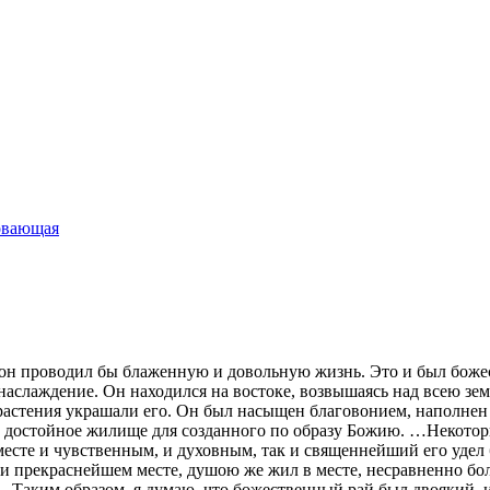
овающая
я, он проводил бы блаженную и довольную жизнь. Это и был бо
 наслаждение. Он находился на востоке, возвышаясь над всею з
астения украшали его. Он был насыщен благовонием, наполнен 
и достойное жилище для созданного по образу Божию. …Некотор
вместе и чувственным, и духовным, так и священнейший его удел
м и прекраснейшем месте, душою же жил в месте, несравненно б
у… Таким образом, я думаю, что божественный рай был двоякий,