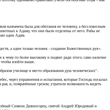
мля назначена была для обитания не человеку, а бессловесным
ивотных к Адаму, что они были отделены от него. Рабы не
 раю один Адам.
еств, а один только человек - создание Божественных рук».
 к чему-то более высокому и подвиг ради этого; само наличие
, чтобы взойти выше.
 образом училище и место образования душ человеческих".
небес, через упражнения и испытания, которые Господь посылал
з рая, и, помрачённые грехом, утратили возможность видеть
одобный Симеон Дивногорец, святой Андрей Юродивый и