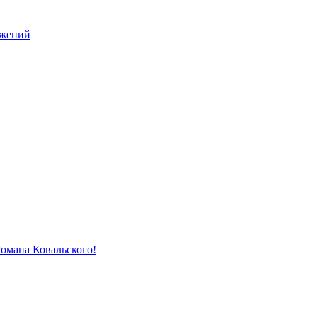
ужений
Романа Ковальского!