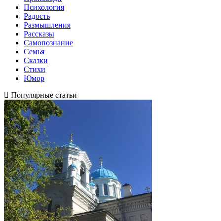
Психология
Радость
Размышления
Рассказы
Самопознание
Семья
Сказки
Стихи
Юмор
Популярные статьи