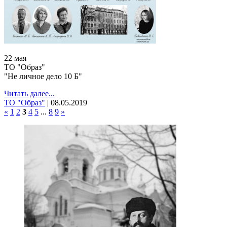
22 мая
ТО "Образ"
"Не личное дело 10 Б"
Читать далее...
ТО "Образ"
|
08.05.2019
«
1
2
3
4
5
...
8
9
»