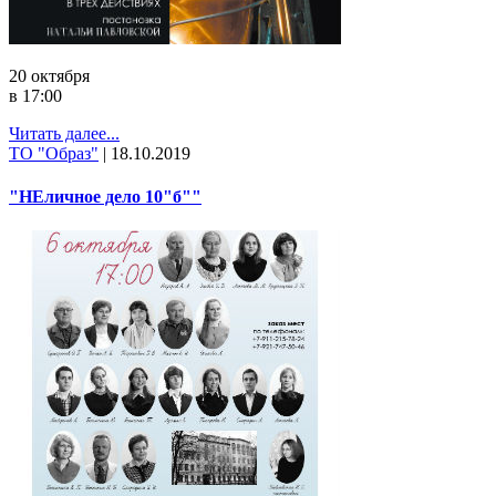
20 октября
в 17:00
Читать далее...
ТО "Образ"
|
18.10.2019
"НЕличное дело 10"б""