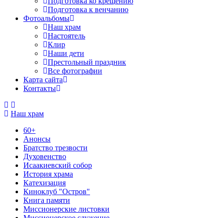
Подготовка ко крещению
Подготовка к венчанию
Фотоальбомы
Наш храм
Настоятель
Клир
Наши дети
Престольный праздник
Все фотографии
Карта сайта
Контакты
Наш храм
60+
Анонсы
Братство трезвости
Духовенство
Исаакиевский собор
История храма
Катехизация
Киноклуб "Остров"
Книга памяти
Миссионерские листовки
Миссионерское служение