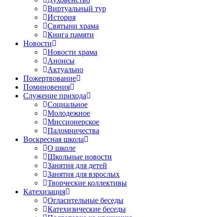
Виртуальный тур
История
Святыни храма
Книга памяти
Новости
Новости храма
Анонсы
Актуально
Пожертвование
Поминовения
Служение прихода
Социальное
Молодежное
Миссионерское
Паломничества
Воскресная школа
О школе
Школьные новости
Занятия для детей
Занятия для взрослых
Творческие коллективы
Катехизация
Огласительные беседы
Катехизические беседы