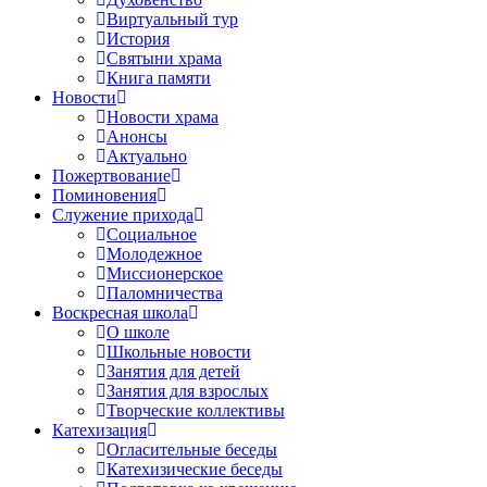
Виртуальный тур
История
Святыни храма
Книга памяти
Новости
Новости храма
Анонсы
Актуально
Пожертвование
Поминовения
Служение прихода
Социальное
Молодежное
Миссионерское
Паломничества
Воскресная школа
О школе
Школьные новости
Занятия для детей
Занятия для взрослых
Творческие коллективы
Катехизация
Огласительные беседы
Катехизические беседы