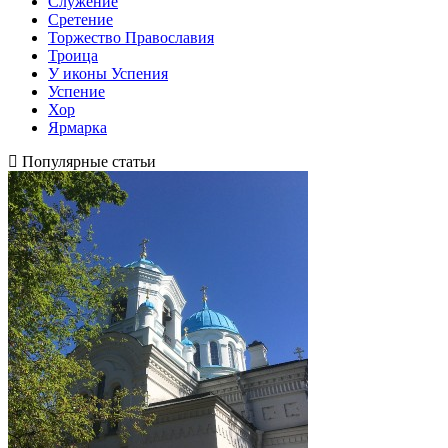
Служение
Сретение
Торжество Православия
Троица
У иконы Успения
Успение
Хор
Ярмарка
Популярные статьи