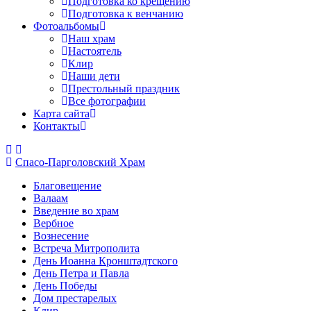
Подготовка ко крещению
Подготовка к венчанию
Фотоальбомы
Наш храм
Настоятель
Клир
Наши дети
Престольный праздник
Все фотографии
Карта сайта
Контакты
Спасо-Парголовский Храм
Благовещение
Валаам
Введение во храм
Вербное
Вознесение
Встреча Митрополита
День Иоанна Кронштадтского
День Петра и Павла
День Победы
Дом престарелых
Клир