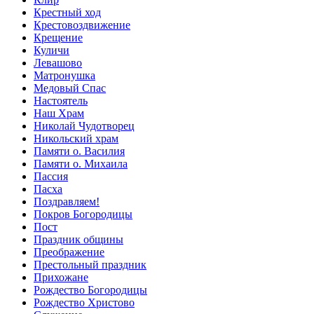
Крестный ход
Крестовоздвижение
Крещение
Куличи
Левашово
Матронушка
Медовый Спас
Настоятель
Наш Храм
Николай Чудотворец
Никольский храм
Памяти о. Василия
Памяти о. Михаила
Пассия
Пасха
Поздравляем!
Покров Богородицы
Пост
Праздник общины
Преображение
Престольный праздник
Прихожане
Рождество Богородицы
Рождество Христово