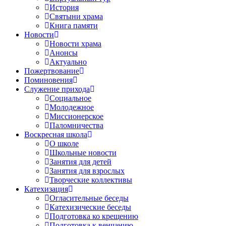
История
Святыни храма
Книга памяти
Новости
Новости храма
Анонсы
Актуально
Пожертвование
Поминовения
Служение прихода
Социальное
Молодежное
Миссионерское
Паломничества
Воскресная школа
О школе
Школьные новости
Занятия для детей
Занятия для взрослых
Творческие коллективы
Катехизация
Огласительные беседы
Катехизические беседы
Подготовка ко крещению
Подготовка к венчанию