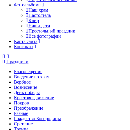
Фотоальбомы
Наш храм
Настоятель
Клир
Наши дети
Престольный праздник
Все фотографии
Карта сайта
Контакты
Праздники
Благовещение
Введение во храм
Вербное
Вознесение
День победы
Крестовоздвижение
Покров
Преображение
Разные
Рождество Богородицы
Сретение
Троица