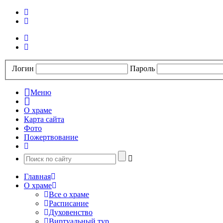
Логин
Пароль
Меню
О храме
Карта сайта
Фото
Пожертвование
Главная
О храме
Все о храме
Расписание
Духовенство
Виртуальный тур