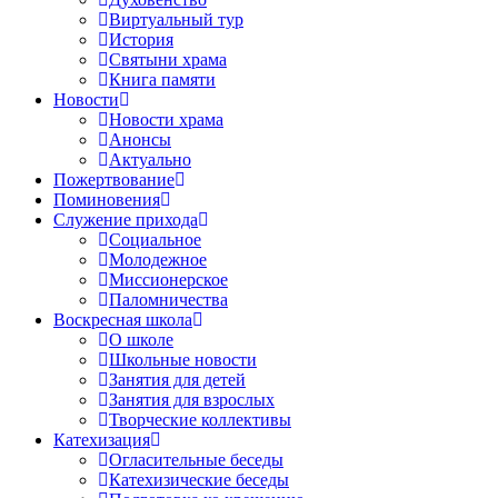
Виртуальный тур
История
Святыни храма
Книга памяти
Новости
Новости храма
Анонсы
Актуально
Пожертвование
Поминовения
Служение прихода
Социальное
Молодежное
Миссионерское
Паломничества
Воскресная школа
О школе
Школьные новости
Занятия для детей
Занятия для взрослых
Творческие коллективы
Катехизация
Огласительные беседы
Катехизические беседы