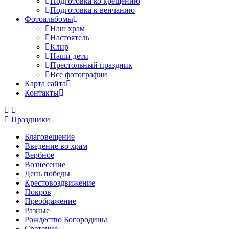
Подготовка ко крещению
Подготовка к венчанию
Фотоальбомы
Наш храм
Настоятель
Клир
Наши дети
Престольный праздник
Все фотографии
Карта сайта
Контакты
Праздники
Благовещение
Введение во храм
Вербное
Вознесение
День победы
Крестовоздвижение
Покров
Преображение
Разные
Рождество Богородицы
Сретение