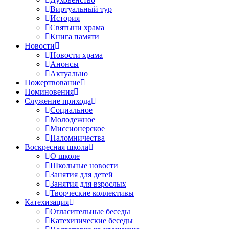
Виртуальный тур
История
Святыни храма
Книга памяти
Новости
Новости храма
Анонсы
Актуально
Пожертвование
Поминовения
Служение прихода
Социальное
Молодежное
Миссионерское
Паломничества
Воскресная школа
О школе
Школьные новости
Занятия для детей
Занятия для взрослых
Творческие коллективы
Катехизация
Огласительные беседы
Катехизические беседы