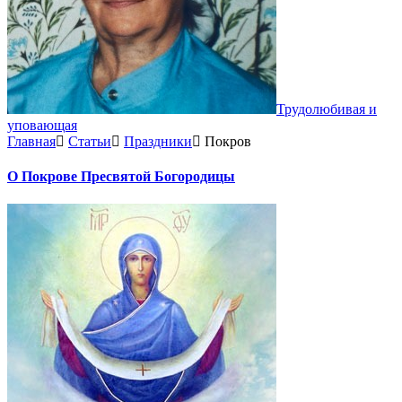
Трудолюбивая и
уповающая
Главная
Статьи
Праздники
Покров
О Покрове Пресвятой Богородицы