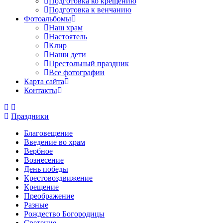
Подготовка ко крещению
Подготовка к венчанию
Фотоальбомы
Наш храм
Настоятель
Клир
Наши дети
Престольный праздник
Все фотографии
Карта сайта
Контакты
Праздники
Благовещение
Введение во храм
Вербное
Вознесение
День победы
Крестовоздвижение
Крещение
Преображение
Разные
Рождество Богородицы
Сретение