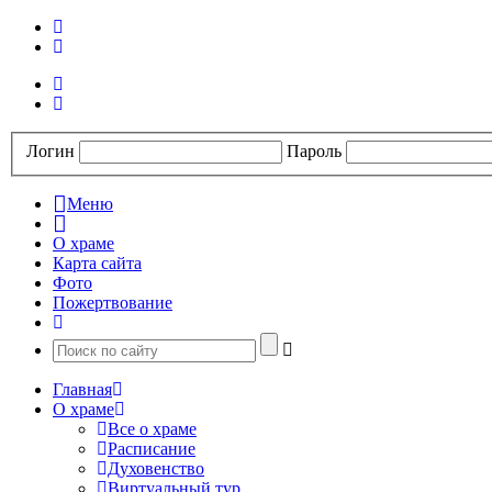
Логин
Пароль
Меню
О храме
Карта сайта
Фото
Пожертвование
Главная
О храме
Все о храме
Расписание
Духовенство
Виртуальный тур