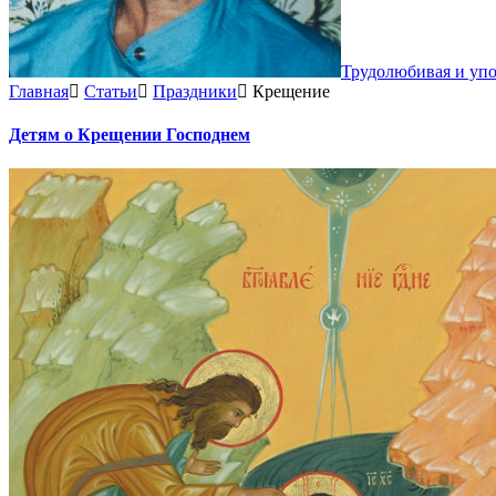
Трудолюбивая и уп
Главная
Статьи
Праздники
Крещение
Детям о Крещении Господнем