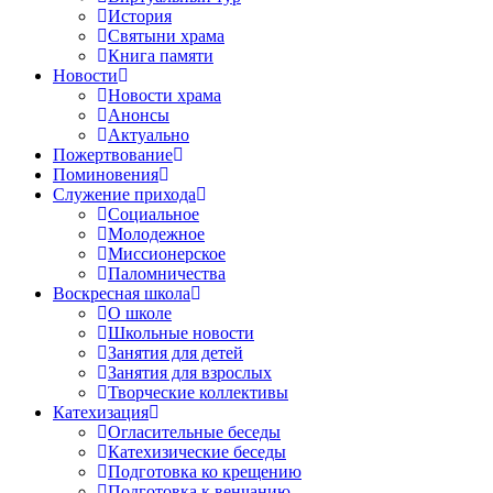
История
Святыни храма
Книга памяти
Новости
Новости храма
Анонсы
Актуально
Пожертвование
Поминовения
Служение прихода
Социальное
Молодежное
Миссионерское
Паломничества
Воскресная школа
О школе
Школьные новости
Занятия для детей
Занятия для взрослых
Творческие коллективы
Катехизация
Огласительные беседы
Катехизические беседы
Подготовка ко крещению
Подготовка к венчанию