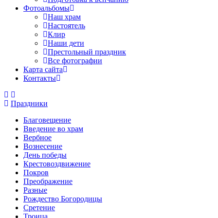
Фотоальбомы
Наш храм
Настоятель
Клир
Наши дети
Престольный праздник
Все фотографии
Карта сайта
Контакты
Праздники
Благовещение
Введение во храм
Вербное
Вознесение
День победы
Крестовоздвижение
Покров
Преображение
Разные
Рождество Богородицы
Сретение
Троица