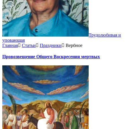
Трудолюбивая и
уповающая
Главная
Статьи
Праздники
Вербное
Провозвещение Общего Воскресения мертвых