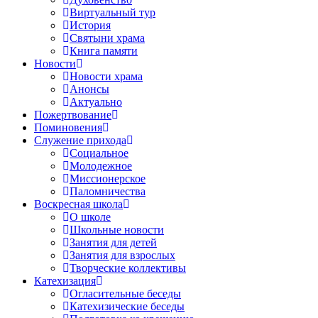
Виртуальный тур
История
Святыни храма
Книга памяти
Новости
Новости храма
Анонсы
Актуально
Пожертвование
Поминовения
Служение прихода
Социальное
Молодежное
Миссионерское
Паломничества
Воскресная школа
О школе
Школьные новости
Занятия для детей
Занятия для взрослых
Творческие коллективы
Катехизация
Огласительные беседы
Катехизические беседы