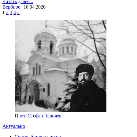
Читать далее...
Вербное
|
10.04.2020
1
2
3
4
»
Прот. Стефан Черняев
Актуально
Светлый приют поэта