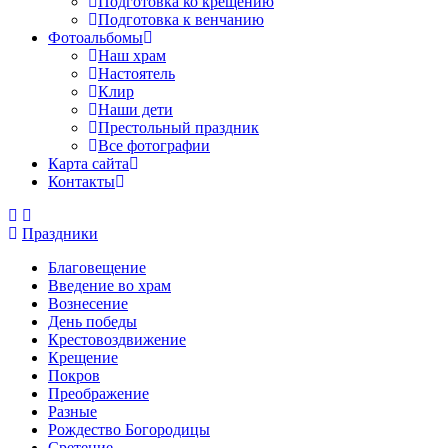
Подготовка ко крещению
Подготовка к венчанию
Фотоальбомы
Наш храм
Настоятель
Клир
Наши дети
Престольный праздник
Все фотографии
Карта сайта
Контакты
Праздники
Благовещение
Введение во храм
Вознесение
День победы
Крестовоздвижение
Крещение
Покров
Преображение
Разные
Рождество Богородицы
Сретение