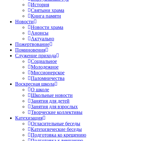
История
Святыни храма
Книга памяти
Новости
Новости храма
Анонсы
Актуально
Пожертвование
Поминовения
Служение прихода
Социальное
Молодежное
Миссионерское
Паломничества
Воскресная школа
О школе
Школьные новости
Занятия для детей
Занятия для взрослых
Творческие коллективы
Катехизация
Огласительные беседы
Катехизические беседы
Подготовка ко крещению
Подготовка к венчанию