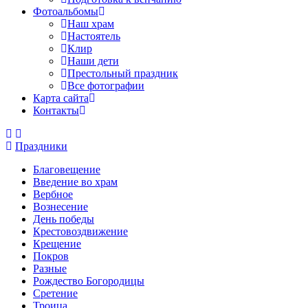
Фотоальбомы
Наш храм
Настоятель
Клир
Наши дети
Престольный праздник
Все фотографии
Карта сайта
Контакты
Праздники
Благовещение
Введение во храм
Вербное
Вознесение
День победы
Крестовоздвижение
Крещение
Покров
Разные
Рождество Богородицы
Сретение
Троица