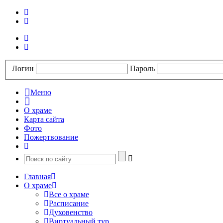
Логин
Пароль
Меню
О храме
Карта сайта
Фото
Пожертвование
Главная
О храме
Все о храме
Расписание
Духовенство
Виртуальный тур