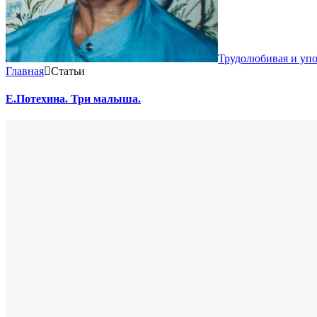
Трудолюбивая и уп
Главная
Статьи
Е.Потехина. Три малыша.