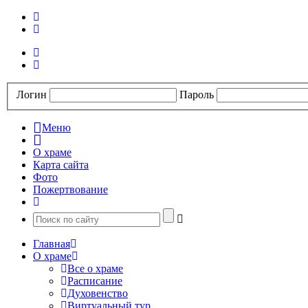
Логин
Пароль
Меню
О храме
Карта сайта
Фото
Пожертвование
Главная
О храме
Все о храме
Расписание
Духовенство
Виртуальный тур