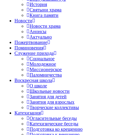
История
Святыни храма
Книга памяти
Новости
Новости храма
Анонсы
Актуально
Пожертвование
Поминовения
Служение прихода
Социальное
Молодежное
Миссионерское
Паломничества
Воскресная школа
О школе
Школьные новости
Занятия для детей
Занятия для взрослых
Творческие коллективы
Катехизация
Огласительные беседы
Катехизические беседы
Подготовка ко крещению
Подготовка к венчанию