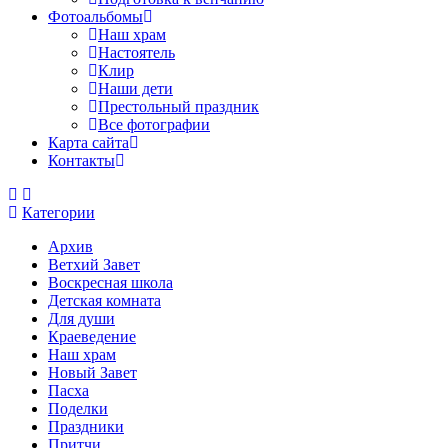
Фотоальбомы
Наш храм
Настоятель
Клир
Наши дети
Престольный праздник
Все фотографии
Карта сайта
Контакты
Категории
Архив
Ветхий Завет
Воскресная школа
Детская комната
Для души
Краеведение
Наш храм
Новый Завет
Пасха
Поделки
Праздники
Притчи