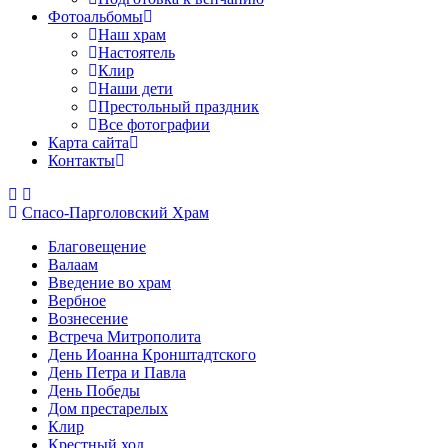
Фотоальбомы
Наш храм
Настоятель
Клир
Наши дети
Престольный праздник
Все фотографии
Карта сайта
Контакты
Спасо-Парголовский Храм
Благовещение
Валаам
Введение во храм
Вербное
Вознесение
Встреча Митрополита
День Иоанна Кронштадтского
День Петра и Павла
День Победы
Дом престарелых
Клир
Крестный ход