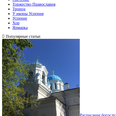
Торжество Православия
Троица
У иконы Успения
Успение
Хор
Ярмарка
Популярные статьи
Расписание богосл