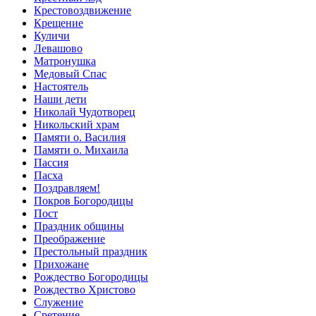
Крестовоздвижение
Крещение
Куличи
Левашово
Матронушка
Медовый Спас
Настоятель
Наши дети
Николай Чудотворец
Никольский храм
Памяти о. Василия
Памяти о. Михаила
Пассия
Пасха
Поздравляем!
Покров Богородицы
Пост
Праздник общины
Преображение
Престольный праздник
Прихожане
Рождество Богородицы
Рождество Христово
Служение
Сретение