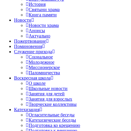
История
Святыни храма
Книга памяти
Новости
Новости храма
Анонсы
Актуально
Пожертвование
Поминовения
Служение прихода
Социальное
Молодежное
Миссионерское
Паломничества
Воскресная школа
О школе
Школьные новости
Занятия для детей
Занятия для взрослых
Творческие коллективы
Катехизация
Огласительные беседы
Катехизические беседы
Подготовка ко крещению
Подготовка к венчанию