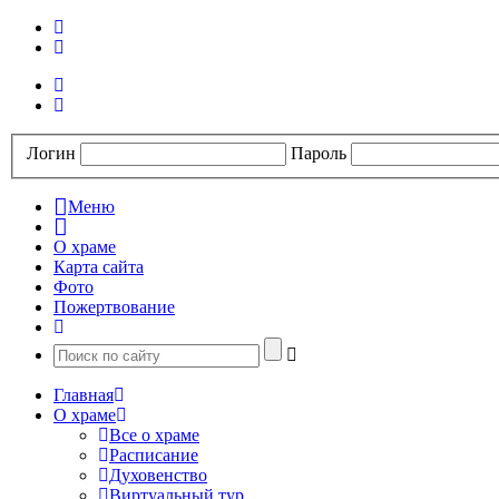
Логин
Пароль
Меню
О храме
Карта сайта
Фото
Пожертвование
Главная
О храме
Все о храме
Расписание
Духовенство
Виртуальный тур