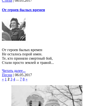
Стихи
|
08.05.2017
От героев былых времен
От героев былых времен
Не осталось порой имен.
Те, кто приняли смертный бой,
Стали просто землей и травой...
Читать далее...
Песни
|
06.05.2017
«
1
2
3
4
...
7
8
»