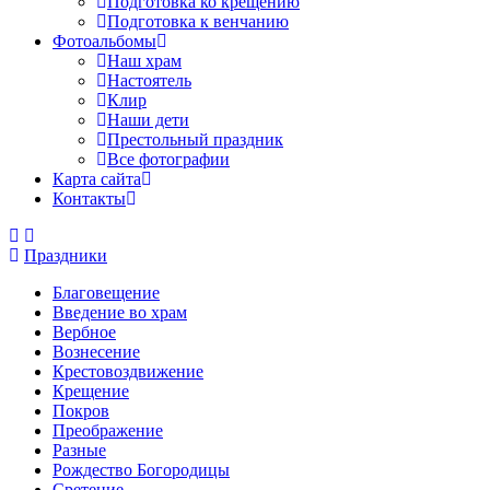
Подготовка ко крещению
Подготовка к венчанию
Фотоальбомы
Наш храм
Настоятель
Клир
Наши дети
Престольный праздник
Все фотографии
Карта сайта
Контакты
Праздники
Благовещение
Введение во храм
Вербное
Вознесение
Крестовоздвижение
Крещение
Покров
Преображение
Разные
Рождество Богородицы
Сретение