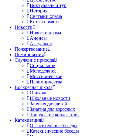
Виртуальный тур
История
Святыни храма
Книга памяти
Новости
Новости храма
Анонсы
Актуально
Пожертвование
Поминовения
Служение прихода
Социальное
Молодежное
Миссионерское
Паломничества
Воскресная школа
О школе
Школьные новости
Занятия для детей
Занятия для взрослых
Творческие коллективы
Катехизация
Огласительные беседы
Катехизические беседы