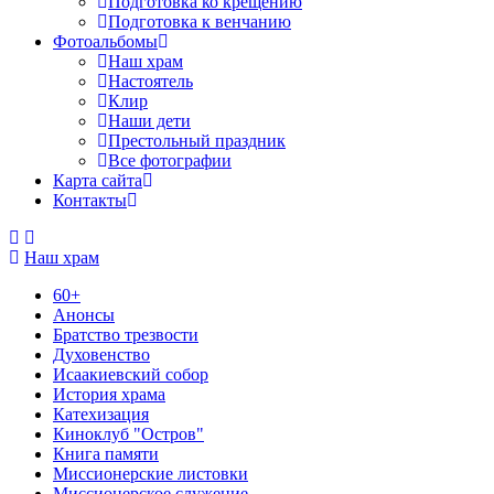
Подготовка ко крещению
Подготовка к венчанию
Фотоальбомы
Наш храм
Настоятель
Клир
Наши дети
Престольный праздник
Все фотографии
Карта сайта
Контакты
Наш храм
60+
Анонсы
Братство трезвости
Духовенство
Исаакиевский собор
История храма
Катехизация
Киноклуб "Остров"
Книга памяти
Миссионерские листовки
Миссионерское служение