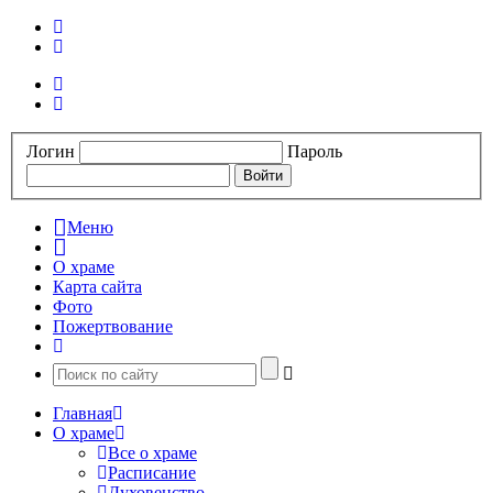
Логин
Пароль
Меню
О храме
Карта сайта
Фото
Пожертвование
Главная
О храме
Все о храме
Расписание
Духовенство