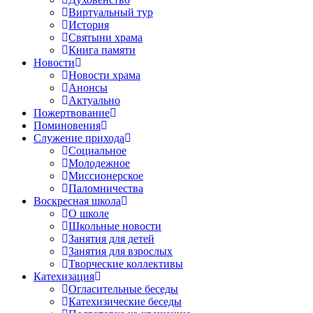
Виртуальный тур
История
Святыни храма
Книга памяти
Новости
Новости храма
Анонсы
Актуально
Пожертвование
Поминовения
Служение прихода
Социальное
Молодежное
Миссионерское
Паломничества
Воскресная школа
О школе
Школьные новости
Занятия для детей
Занятия для взрослых
Творческие коллективы
Катехизация
Огласительные беседы
Катехизические беседы